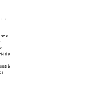
 site
 se a
o
 o
PN é a
isti à
os