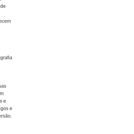
 de
recem
grafia
sas
um
s e
igos e
ersão.