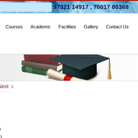
pen 2026-27
97321 14917
,
70017 80368
Courses
Academic
Facilities
Gallery
Contact Us
Next
o
o