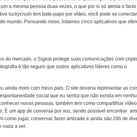
com a mesma pessoa duas vezes, o que por si só atesta o facto
ativo luckycrush tem bate-papo por vídeo, você pode se conectar
do mundo. Pensando nisso, listamos cinco aplicativos que ofe
s do mercado, o Signal protege suas comunicações com cripto
tografia é tão seguro que outros aplicativos líderes como o
u ainda moro com meus pais. O site deveria representar as coi
 espontaneidade social que eu sentia que não existia em nenh
u conhecer novas pessoas, também tem como compartilhar vídeo
se. É um app de conversa por voz, sendo possível encontrar am
como jogar, conversar, fazer amizade e ainda são 24h de div
 nada a ver.