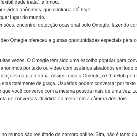
exibilidade inata”, afirmou.
por vídeo anônimos, que continua até hoje.
quer lugar do mundo.
tensões, encontrei detecção ocasional pelo Omegle, fazendo c
ídeo Omegle ofereceu algumas oportunidades especiais para o
uitas vezes. O Omegle tem sido uma escolha popular para con
 anônimos por texto ou vídeo com usuários aleatórios em todo 
ientações da plataforma. Assim como o Omegle, o ChatHub perm
elas totalmente de graça. Usuários podem conversar por texto
tar que você converse com a mesma pessoa mais de uma vez. L
tela de conversas, dividida ao meio com a câmera dos dois
 no mundo são resultado de namoro online. Sim, não é tanto q