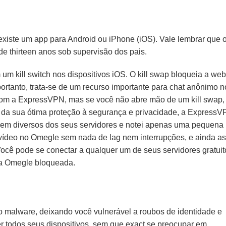
xiste um app para Android ou iPhone (iOS). Vale lembrar que o
e thirteen anos sob supervisão dos pais.
 kill switch nos dispositivos iOS. O kill swap bloqueia a web
rtanto, trata-se de um recurso importante para chat anônimo n
com a ExpressVPN, mas se você não abre mão de um kill swap,
 da sua ótima proteção à segurança e privacidade, a ExpressV
s em diversos dos seus servidores e notei apenas uma pequena
ídeo no Omegle sem nada de lag nem interrupções, e ainda ass
. Você pode se conectar a qualquer um de seus servidores gratuit
ta Omegle bloqueada.
o malware, deixando você vulnerável a roubos de identidade e
r todos seus dispositivos, sem que exact se preocupar em