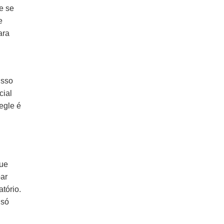
e se
e
ara
Isso
cial
egle é
que
par
tório.
 só