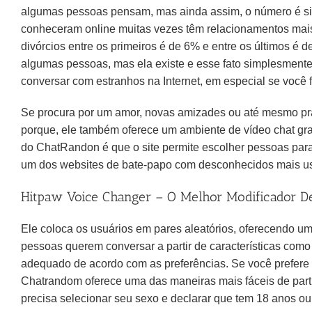
algumas pessoas pensam, mas ainda assim, o número é sign
conheceram online muitas vezes têm relacionamentos mais 
divórcios entre os primeiros é de 6% e entre os últimos é 
algumas pessoas, mas ela existe e esse fato simplesment
conversar com estranhos na Internet, em especial se você f
Se procura por um amor, novas amizades ou até mesmo pra
porque, ele também oferece um ambiente de vídeo chat grat
do ChatRandon é que o site permite escolher pessoas para 
um dos websites de bate-papo com desconhecidos mais us
Hitpaw Voice Changer – O Melhor Modificador D
Ele coloca os usuários em pares aleatórios, oferecendo um
pessoas querem conversar a partir de características como
adequado de acordo com as preferências. Se você prefere o 
Chatrandom oferece uma das maneiras mais fáceis de parti
precisa selecionar seu sexo e declarar que tem 18 anos ou