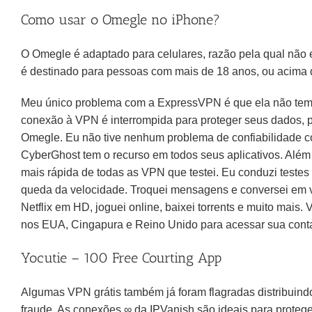
Como usar o Omegle no iPhone?
O Omegle é adaptado para celulares, razão pela qual não e
é destinado para pessoas com mais de 18 anos, ou acima d
Meu único problema com a ExpressVPN é que ela não tem um
conexão à VPN é interrompida para proteger seus dados, po
Omegle. Eu não tive nenhum problema de confiabilidade 
CyberGhost tem o recurso em todos seus aplicativos. Além
mais rápida de todas as VPN que testei. Eu conduzi teste
queda da velocidade. Troquei mensagens e conversei em v
Netflix em HD, joguei online, baixei torrents e muito mais
nos EUA, Cingapura e Reino Unido para acessar sua con
Yocutie – 100 Free Courting App
Algumas VPN grátis também já foram flagradas distribuind
fraude. As conexões ∞ da IPVanish são ideais para protege