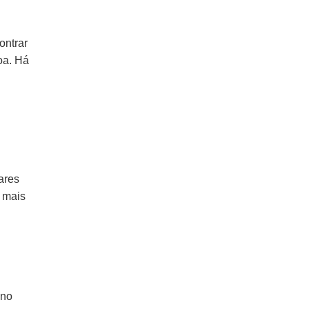
ontrar
oa. Há
ares
 mais
 no