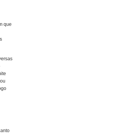
om que
s
versas
o
ite
 ou
ogo
uanto