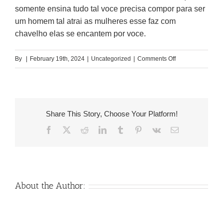
somente ensina tudo tal voce precisa compor para ser
um homem tal atrai as mulheres esse faz com
chavelho elas se encantem por voce.
on
By
|
February 19th, 2024
|
Uncategorized
|
Comments Off
6
Frases
astucia
maneira
Share This Story, Choose Your Platform!
para
Facebook
X
Reddit
LinkedIn
Tumblr
Pinterest
Vk
Email
abranger
uma
esposo
(A
3
About the Author:
e
an
especial)
Venezuelan