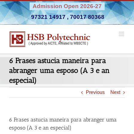
Skip
Admission Open 2026-27
to
97321 14917
,
70017 80368
content
6 Frases astucia maneira para
abranger uma esposo (A 3 e an
especial)
Previous
Next
6 Frases astucia maneira para abranger uma
esposo (A 3 e an especial)