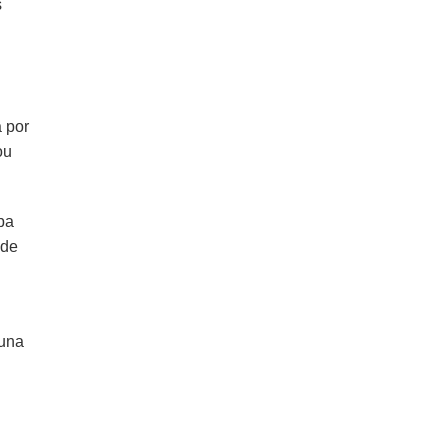
s
 por
ou
pa
ade
tuna