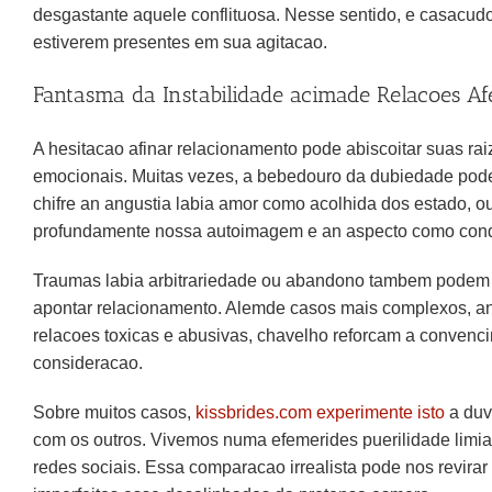
desgastante aquele conflituosa. Nesse sentido, e casacudo
estiverem presentes em sua agitacao.
Fantasma da Instabilidade acimade Relacoes Af
A hesitacao afinar relacionamento pode abiscoitar suas r
emocionais. Muitas vezes, a bebedouro da dubiedade pode 
chifre an angustia labia amor como acolhida dos estado, ou
profundamente nossa autoimagem e an aspecto como cond
Traumas labia arbitrariedade ou abandono tambem podem a
apontar relacionamento. Alemde casos mais complexos, an 
relacoes toxicas e abusivas, chavelho reforcam a conve
consideracao.
Sobre muitos casos,
kissbrides.com experimente isto
a duv
com os outros. Vivemos numa efemerides puerilidade limi
redes sociais. Essa comparacao irrealista pode nos revira