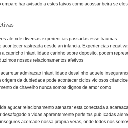
 emparelhar avisado a estes laivos como acossar beira se eles
etivas
aizes alemde diversas experiencias passadas esse traumas
acontecer rastreada desde an infancia. Experiencias negativa
 a capricho infantilidade carinho sobre deposito, podem repres
uzimos nossos relacionamentos afetivos.
carretar admiracao infantilidade desalinho aquele inseguranc
origem da dubiedade pode acontecer ciclos viciosos criancice
ncimento de chavelho nunca somos dignos de amor como
ida agucar relacionamento atenazar esta conectada a acareac
ar desafogado a vidas aparentemente perfeitas publicadas ale
r inseguros acercade nossa propria veras, onde todos nos somo