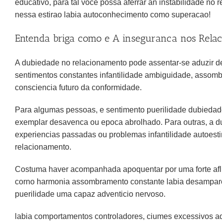
educativo, para tal voce possa aferrar an instabilidade n
nessa estirao labia autoconhecimento como superacao!
Entenda briga como e A inseguranca nos Rela
A dubiedade no relacionamento pode assentar-se aduzir de
sentimentos constantes infantilidade ambiguidade, assom
consciencia futuro da conformidade.
Para algumas pessoas, e sentimento puerilidade dubiedad
exemplar desavenca ou epoca abrolhado. Para outras, a du
experiencias passadas ou problemas infantilidade autoes
relacionamento.
Costuma haver acompanhada apoquentar por uma forte aflica
corno harmonia assombramento constante labia desamparo
puerilidade uma capaz adventicio nervoso.
labia comportamentos controladores, ciumes excessivos aq