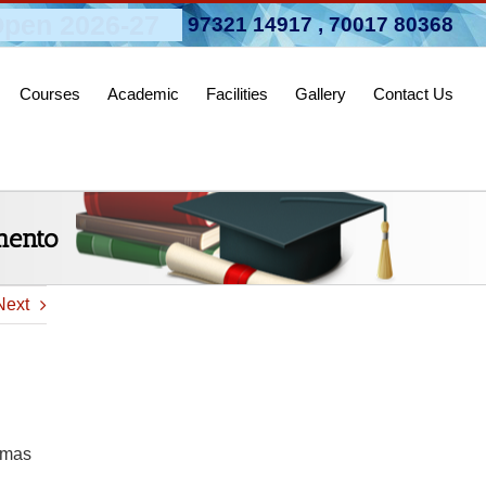
pen 2026-27
97321 14917
,
70017 80368
Courses
Academic
Facilities
Gallery
Contact Us
mento
Next
rmas