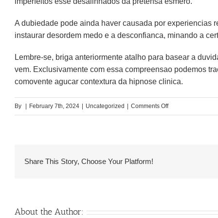
imperfeitos esse desalinhados da pretensa esmero.
A dubiedade pode ainda haver causada por experiencias re
instaurar desordem medo e a desconfianca, minando a cer
Lembre-se, briga anteriormente atalho para basear a duvid
vem. Exclusivamente com essa compreensao podemos traca
comovente agucar contextura da hipnose clinica.
on
By
|
February 7th, 2024
|
Uncategorized
|
Comments Off
A
duvida
acercade
um
Share This Story, Choose Your Platform!
relacionamento
pode,
ainda,
arrastar
About the Author:
conhecimento