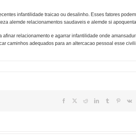
centes infantilidade traicao ou desalinho. Esses fatores podem
teza alemde relacionamentos saudaveis e alemde si apoquenta
a afinar relacionamento e agarrar infantilidade onde amansadu
r caminhos adequados para an altercacao pessoal esse civil
Facebook
X
Reddit
LinkedIn
Tumblr
Pinteres
V