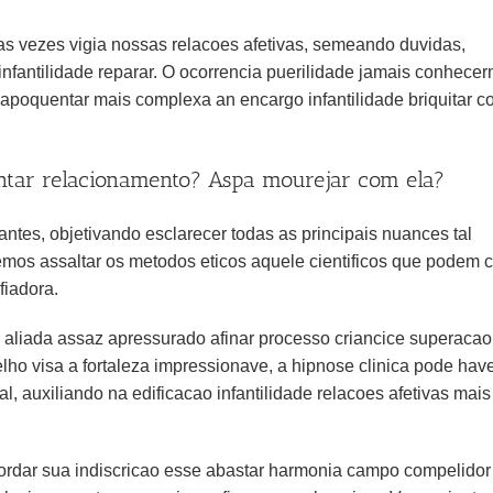
as vezes vigia nossas relacoes afetivas, semeando duvidas,
infantilidade reparar. O ocorrencia puerilidade jamais conhece
 apoquentar mais complexa an encargo infantilidade briquitar 
ontar relacionamento? Aspa mourejar com ela?
antes, objetivando esclarecer todas as principais nuances tal
mos assaltar os metodos eticos aquele cientificos que podem 
fiadora.
 aliada assaz apressurado afinar processo criancice superacao
o visa a fortaleza impressionave, a hipnose clinica pode hav
 auxiliando na edificacao infantilidade relacoes afetivas mais
ordar sua indiscricao esse abastar harmonia campo compelido