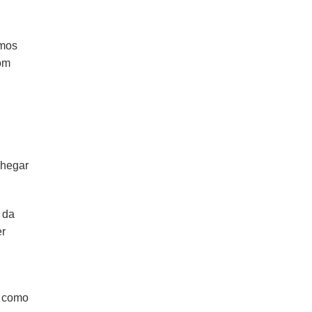
rmos
com
chegar
 da
er
r como