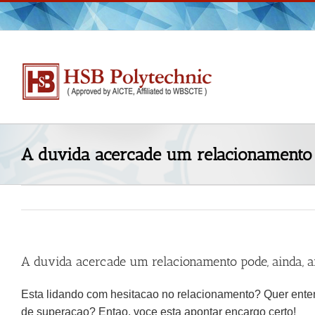
Skip
to
content
A duvida acercade um relacionamento 
A duvida acercade um relacionamento pode, ainda, 
Esta lidando com hesitacao no relacionamento? Quer ente
de superacao? Entao, voce esta apontar encargo certo!