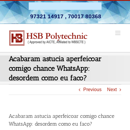
Skip
Admission Open 2026-27
to
97321 14917
,
70017 80368
content
Acabaram astucia aperfeicoar
comigo chance WhatsApp:
desordem como eu faco?
Previous
Next
Acabaram astucia aperfeicoar comigo chance
WhatsApp: desordem como eu faco?