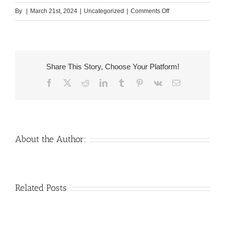
on
By
|
March 21st, 2024
|
Uncategorized
|
Comments Off
Acabaram
astucia
aperfeicoar
comigo
Share This Story, Choose Your Platform!
chance
Facebook
X
Reddit
LinkedIn
Tumblr
Pinterest
Vk
Email
WhatsApp:
desordem
como
eu
faco?
About the Author:
Venezuelan
Mail
Related Posts
Charm
order
throughout
Girlfriend:
the
How
Monsters: