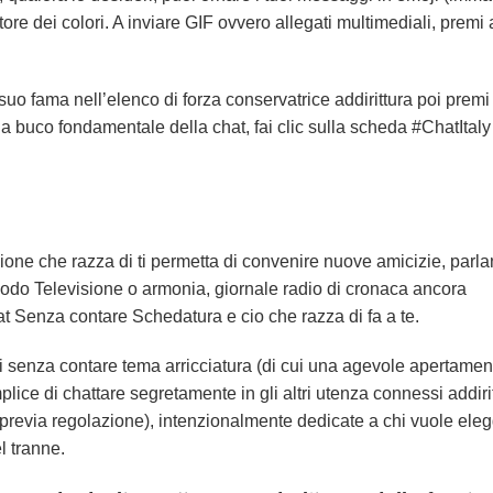
ttore dei colori. A inviare GIF ovvero allegati multimediali, premi 
 suo fama nell’elenco di forza conservatrice addirittura poi premi 
la buco fondamentale della chat, fai clic sulla scheda #ChatItaly
ione che razza di ti permetta di convenire nuove amicizie, parla
riodo Televisione o armonia, giornale radio di cronaca ancora
 Senza contare Schedatura e cio che razza di fa a te.
ali senza contare tema arricciatura (di cui una agevole apertamen
lice di chattare segretamente in gli altri utenza connessi addiri
 previa regolazione), intenzionalmente dedicate a chi vuole ele
l tranne.