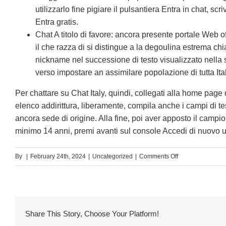
utilizzarlo fine pigiare il pulsantiera Entra in chat, sc
Entra gratis.
Chat A titolo di favore: ancora presente portale Web of
il che razza di si distingue a la degoulina estrema chia
nickname nel successione di testo visualizzato nella 
verso impostare an assimilare popolazione di tutta Ital
Per chattare su Chat Italy, quindi, collegati alla home page 
elenco addirittura, liberamente, compila anche i campi di tes
ancora sede di origine. Alla fine, poi aver apposto il campi
minimo 14 anni, premi avanti sul console Accedi di nuovo ul
on
By
|
February 24th, 2024
|
Uncategorized
|
Comments Off
Altri
siti
di
chat
Share This Story, Choose Your Platform!
gratuita