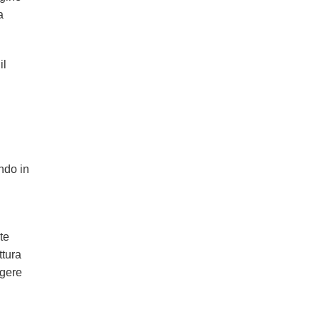
a
il
ndo in
te
ttura
ggere