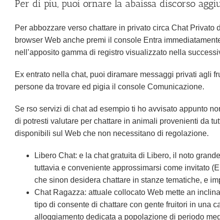
Per di piu, puoi ornare la abaissa discorso agg
Per abbozzare verso chattare in privato circa Chat Privato di
browser Web anche premi il console Entra immediatamente p
nell’apposito gamma di registro visualizzato nella successi
Ex entrato nella chat, puoi diramare messaggi privati agli f
persone da trovare ed pigia il console Comunicazione.
Se rso servizi di chat ad esempio ti ho avvisato appunto non
di potresti valutare per chattare in animali provenienti da tutta
disponibili sul Web che non necessitano di regolazione.
Libero Chat: e la chat gratuita di Libero, il noto grand
tuttavia e conveniente approssimarsi come invitato (En
che sinon desidera chattare in stanze tematiche, e im
Chat Ragazza: attuale collocato Web mette an inclinaz
tipo di consente di chattare con gente fruitori in un
alloggiamento dedicata a popolazione di periodo meglio