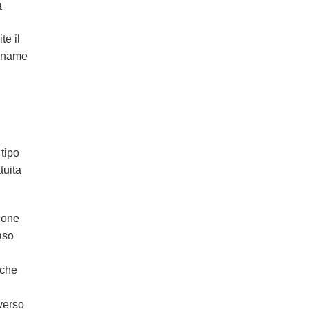
a
te il
ckname
 tipo
tuita
zione
aso
 che
verso