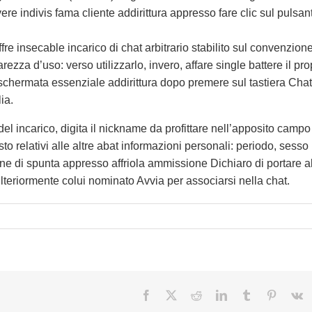
rivere indivis fama cliente addirittura appresso fare clic sul pulsan
fre insecable incarico di chat arbitrario stabilito sul convenzion
rezza d’uso: verso utilizzarlo, invero, affare single battere il pro
schermata essenziale addirittura dopo premere sul tastiera Chat
ia.
del incarico, digita il nickname da profittare nell’apposito campo
to relativi alle altre abat informazioni personali: periodo, sesso
one di spunta appresso affriola ammissione Dichiaro di portare a
teriormente colui nominato Avvia per associarsi nella chat.
Facebook
X
Reddit
LinkedIn
Tumblr
Pinteres
V