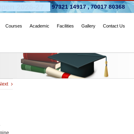
pen 2026-27
97321 14917
,
70017 80368
Courses
Academic
Facilities
Gallery
Contact Us
Next
o
agine