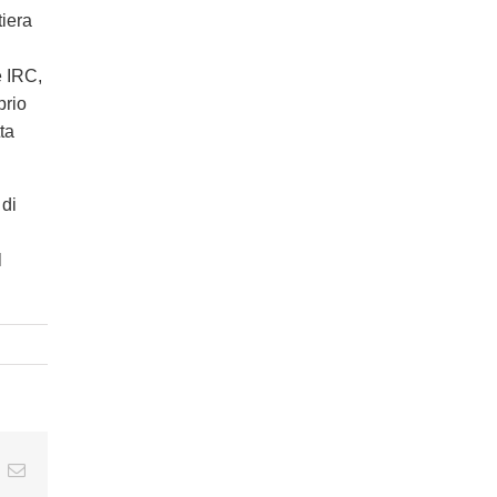
tiera
e IRC,
prio
ta
 di
l
t
k
Email