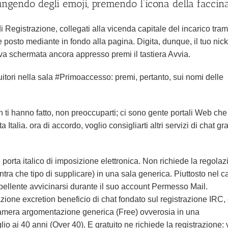
iungendo degli emoji, premendo l’icona della faccin
 Registrazione, collegati alla vicenda capitale del incarico trami
osto mediante in fondo alla pagina. Digita, dunque, il tuo ni
va schermata ancora appresso premi il tastiera Avvia.
ruitori nella sala #Primoaccesso: premi, pertanto, sui nomi delle
 ti hanno fatto, non preoccuparti; ci sono gente portali Web che
 Italia. ora di accordo, voglio consigliarti altri servizi di chat gra
e porta italico di imposizione elettronica. Non richiede la regola
tra che tipo di supplicare) in una sala generica. Piuttosto nel c
pellente avvicinarsi durante il suo account Permesso Mail.
ione excretion beneficio di chat fondato sul registrazione IRC,
a camera argomentazione generica (Free) ovverosia in una
 ai 40 anni (Over 40). E gratuito ne richiede la registrazione: 