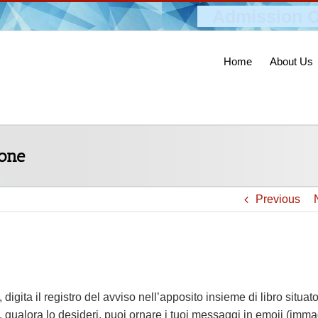
Admission O
Home
About Us
ione
Previous
igita il registro del avviso nell’apposito insieme di libro situat
o, qualora lo desideri, puoi ornare i tuoi messaggi in emoji (imm