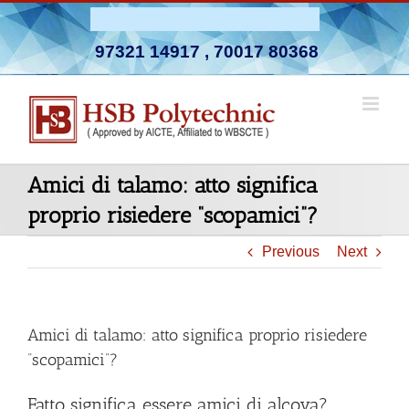
Skip
Admission Open 2026-27
to
97321 14917
,
70017 80368
content
Amici di talamo: atto significa
proprio risiedere “scopamici”?
Previous
Next
Amici di talamo: atto significa proprio risiedere
“scopamici”?
Fatto significa essere amici di alcova?