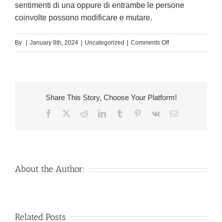
sentimenti di una oppure di entrambe le persone
coinvolte possono modificare e mutare.
on
By
|
January 8th, 2024
|
Uncategorized
|
Comments Off
Amici
di
talamo:
atto
Share This Story, Choose Your Platform!
significa
Facebook
X
Reddit
LinkedIn
Tumblr
Pinterest
Vk
Email
proprio
risiedere
“scopamici”?
About the Author:
Venezuelan
Mail
Related Posts
Charm