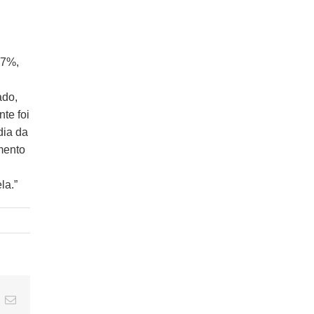
27%,
ado,
te foi
dia da
mento
la.”
t
k
Email