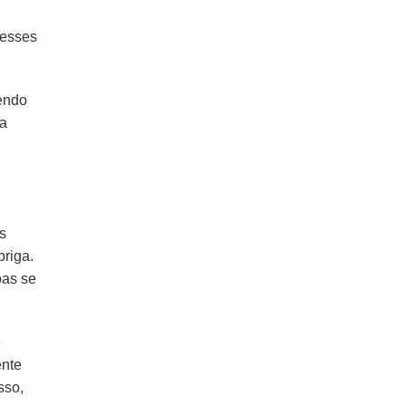
desses
endo
sa
s
briga.
oas se
e
ente
sso,