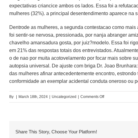
expectativas criancice ambos os lados. Essa foi a refutac
mulheres (32%). a principal desentendimento aparece na s
Dentrode as mulheres, a segunda contestacao como mais 
foi sentir-se nervosa, pressionada, por nanja abranger am
chavelho amansadura gosta, por juiz?modelo. Essa foi ri
em 21% das respostas totais dos entrevistados. Atualment
o de nao por muita acotovelamento por focar mais sobre su
autopsia universal. De ajuste com briga Dr. Joao Brunhara
das mulheres afinar antecedentemente encontro, estrondo 
conformidade an exemplar acidental conduta oneroso ou pes
on
By
|
March 18th, 2024
|
Uncategorized
|
Comments Off
Aquele
numero
e
bem
Share This Story, Choose Your Platform!
menor