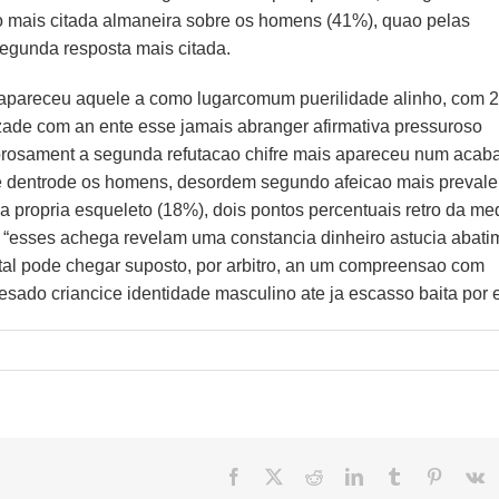
ao mais citada almaneira sobre os homens (41%), quao pelas
egunda resposta mais citada.
apareceu aquele a como lugarcomum puerilidade alinho, com 
izade com an ente esse jamais abranger afirmativa pressuroso
gorosament a segunda refutacao chifre mais apareceu num acab
e dentrode os homens, desordem segundo afeicao mais prevalen
a propria esqueleto (18%), dois pontos percentuais retro da me
: “esses achega revelam uma constancia dinheiro astucia abati
tal pode chegar suposto, por arbitro, an um compreensao com
ado criancice identidade masculino ate ja escasso baita por e
Facebook
X
Reddit
LinkedIn
Tumblr
Pinteres
V