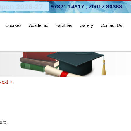
pen 2026-27
97321 14917
,
70017 80368
Courses
Academic
Facilities
Gallery
Contact Us
Next
era,