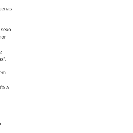
apenas
e sexo
nor
az
s”.
rem
 3% a
o