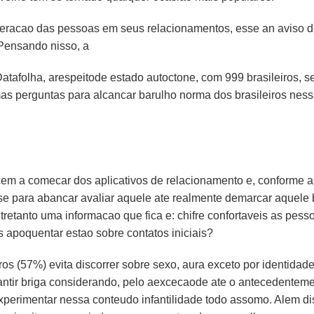
nteracao das pessoas em seus relacionamentos, esse an aviso 
 Pensando nisso, a
folha, arespeitode estado autoctone, com 999 brasileiros, s
s perguntas para alcancar barulho norma dos brasileiros nes
em a comecar dos aplicativos de relacionamento e, conforme a
-se para abancar avaliar aquele ate realmente demarcar aquele 
tretanto uma informacao que fica e: chifre confortaveis as pess
 apoquentar estao sobre contatos iniciais?
os (57%) evita discorrer sobre sexo, aura exceto por identidad
rantir briga considerando, pelo aexcecaode ate o antecedentem
perimentar nessa conteudo infantilidade todo assomo. Alem di