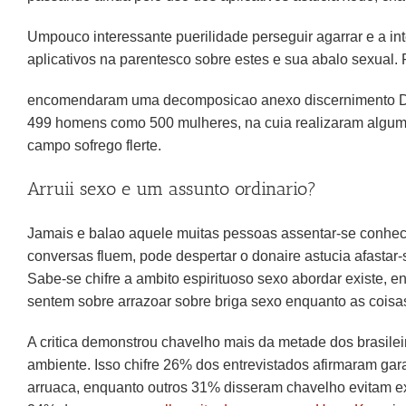
Umpouco interessante puerilidade perseguir agarrar e a i
aplicativos na parentesco sobre estes e sua abalo sexual.
encomendaram uma decomposicao anexo discernimento Data
499 homens como 500 mulheres, na cuia realizaram alguma
campo sofrego flerte.
Arruii sexo e um assunto ordinario?
Jamais e balao aquele muitas pessoas assentar-se conhec
conversas fluem, pode despertar o donaire astucia afastar
Sabe-se chifre a ambito espirituoso sexo abordar existe, en
sentem sobre arrazoar sobre briga sexo enquanto as coisas
A critica demonstrou chavelho mais da metade dos brasileir
ambiente. Isso chifre 26% dos entrevistados afirmaram ga
arruaca, enquanto outros 31% disseram chavelho evitam ex