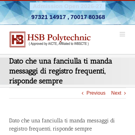
Skip
Admission Open 2026-27
to
97321 14917
,
70017 80368
content
Dato che una fanciulla ti manda
messaggi di registro frequenti,
risponde sempre
Previous
Next
Dato che una fanciulla ti manda messaggi di
registro frequenti, risponde sempre