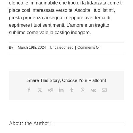
elenco, e immaginabile che tipo di la fidanzata come ti
piace cosi interessata verso te. Ascolta i tuoi istinti,
presta prudenza ai segnali neppure aver tema di
esprimere i tuoi sentimenti. L’amore e un tragitto
sublime come vale la castigo indagare.
on
By
|
March 19th, 2024
|
Uncategorized
|
Comments Off
Dato
che
una
fanciulla
Share This Story, Choose Your Platform!
ti
Facebook
X
Reddit
LinkedIn
Tumblr
Pinterest
Vk
Email
manda
messaggi
di
registro
frequenti,
About the Author:
risponde