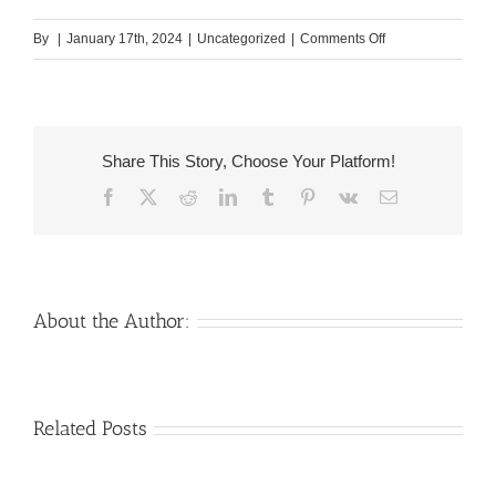
on
By
|
January 17th, 2024
|
Uncategorized
|
Comments Off
Der
konnt
euch
einen
Share This Story, Choose Your Platform!
kuss
Facebook
X
Reddit
LinkedIn
Tumblr
Pinterest
Vk
Email
geben,
euch
bei
diese
Augen
About the Author:
ansehen,
diesseitigen
Duft
Venezuelan
Mail
Related Posts
Charm
order
throughout
Girlfriend:
the