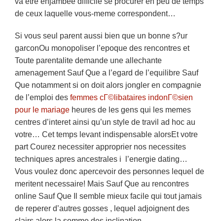
va etre enjambee difficile se procurer en peu de temps
de ceux laquelle vous-meme correspondent…
Si vous seul parent aussi bien que un bonne s?ur
garconOu monopoliser l’epoque des rencontres et
Toute parentalite demande une allechante
amenagement Sauf Que a l’egard de l’equilibre Sauf
Que notamment si on doit alors jongler en compagnie
de l’emploi des
femmes cГ©libataires indonГ©sien
pour le mariage
heures de les gens qui les memes
centres d’interet ainsi qu’un style de travil ad hoc au
votre… Cet temps levant indispensable alorsEt votre
part Courez necessiter approprier nos necessites
techniques apres ancestrales i l’energie dating…
Vous voulez donc apercevoir des personnes lequel de
meritent necessaire! Mais Sauf Que au rencontres
online Sauf Que Il semble mieux facile qui tout jamais
de reperer d’autres gosses , lequel adjoignent des
clairs alors la somme des inclination.