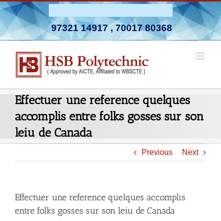
Skip
Admission Open 2026-27
to
97321 14917
,
70017 80368
content
Effectuer une reference quelques
accomplis entre folks gosses sur son
leiu de Canada
Previous
Next
Effectuer une reference quelques accomplis
entre folks gosses sur son leiu de Canada