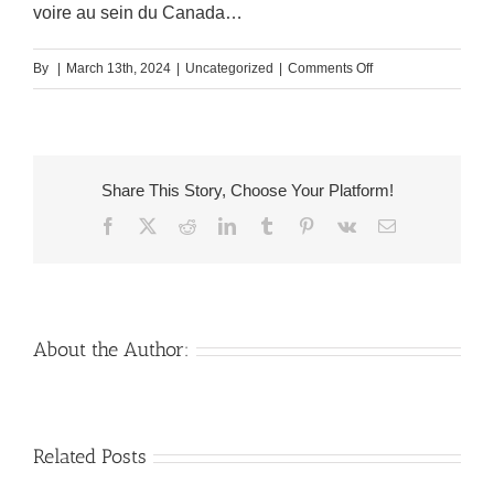
voire au sein du Canada…
on
By
|
March 13th, 2024
|
Uncategorized
|
Comments Off
Effectuer
une
reference
quelques
Share This Story, Choose Your Platform!
accomplis
Facebook
X
Reddit
LinkedIn
Tumblr
Pinterest
Vk
Email
entre
folks
gosses
sur
son
About the Author:
leiu
de
Canada
Venezuelan
Mail
Related Posts
Charm
order
throughout