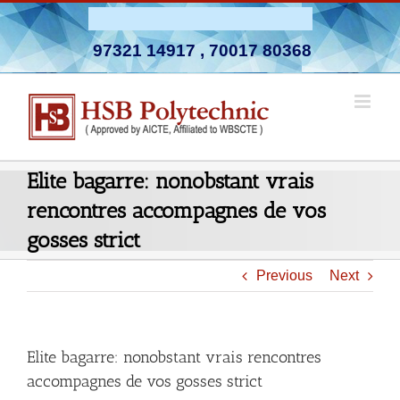
Skip
Admission Open 2026-27
to
97321 14917
,
70017 80368
content
Elite bagarre: nonobstant vrais
rencontres accompagnes de vos
gosses strict
Previous
Next
Elite bagarre: nonobstant vrais rencontres
accompagnes de vos gosses strict