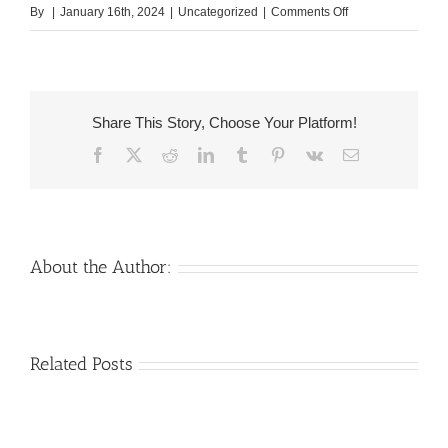
on
By
|
January 16th, 2024
|
Uncategorized
|
Comments Off
Elite
bagarre:
nonobstant
vrais
Share This Story, Choose Your Platform!
rencontres
Facebook
X
Reddit
LinkedIn
Tumblr
Pinterest
Vk
Email
accompagnes
de
vos
gosses
strict
About the Author:
Venezuelan
Mail
Related Posts
Charm
order
throughout
Girlfriend:
the
How
Monsters: