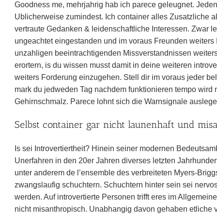
Goodness me, mehrjahrig hab ich parece geleugnet. Jedenfa
Ublicherweise zumindest. Ich container alles Zusatzliche a
vertraute Gedanken & leidenschaftliche Interessen. Zwar let
ungeachtet eingestanden und im voraus Freunden weiters K
unzahligen beeintrachtigenden Missverstandnissen weiters
erortern, is du wissen musst damit in deine weiteren introv
weiters Forderung einzugehen. Stell dir im voraus jeder be
mark du jedweden Tag nachdem funktionieren tempo wird n
Gehirnschmalz. Parece lohnt sich die Warnsignale auslegen
Selbst container gar nicht launenhaft und mis
Is sei Introvertiertheit? Hinein seiner modernen Bedeutsa
Unerfahren in den 20er Jahren diverses letzten Jahrhundert
unter anderem de l’ensemble des verbreiteten Myers-Briggs 
zwangslaufig schuchtern. Schuchtern hinter sein sei nervos,
werden. Auf introvertierte Personen trifft eres im Allgemeine
nicht misanthropisch. Unabhangig davon gehaben etliche vo