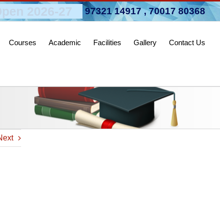
pen 2026-27
97321 14917
,
70017 80368
Courses
Academic
Facilities
Gallery
Contact Us
Next