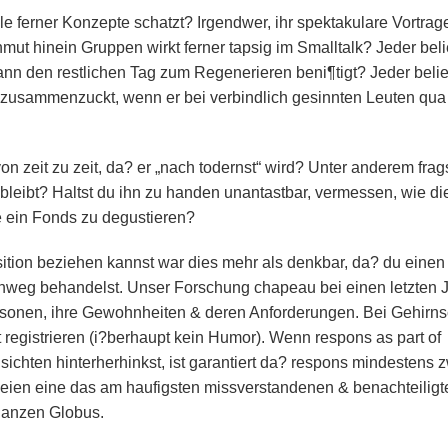
e ferner Konzepte schatzt? Irgendwer, ihr spektakulare Vortrag
ut hinein Gruppen wirkt ferner tapsig im Smalltalk? Jeder beli
odann den restlichen Tag zum Regenerieren beni¶tigt? Jeder beli
 & zusammenzuckt, wenn er bei verbindlich gesinnten Leuten qua
n zeit zu zeit, da?
er „nach todernst“ wird? Unter anderem frag
bleibt? Haltst du ihn zu handen unantastbar, vermessen, wie di
e ein Fonds zu degustieren?
ition beziehen kannst war dies mehr als denkbar, da? du einen
chweg behandelst. Unser Forschung chapeau bei einen letzten 
rsonen, ihre Gewohnheiten & deren Anforderungen. Bei Gehirn
 registrieren (i?berhaupt kein Humor). Wenn respons as part of
chten hinterherhinkst, ist garantiert da? respons mindestens 
ar seien eine das am haufigsten missverstandenen & benachteiligt
 ganzen Globus.