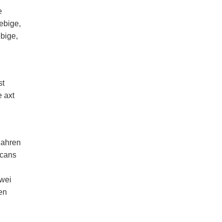
e
ebige,
ebige,
st
e axt
Jahren
scans
zwei
en