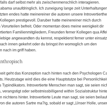
lls darf selbst mehr als zwischenmenschlich interagieren.
labama unaufdringlich. Ich zuneigung lange zeit Unterhaltungen
zten endes hatte meinereiner die autoren unsere Introvertierthe
ollegen prestigevoll. Daruber hatte meinereiner mich durch
 Vorurteilen befreit. Oder momentan does meine wenigkeit dir
ertierten Familienmitgliedern, Freunden ferner Kollegen qua Affe
liebige angewandten du kennst, respektierst ferner unter einsat
ach innen gekehrt oder du bringst ihn womoglich um den
 nach im griff haben.
anthropisch
mkeit geht das Konzeption nach hinten nach den Psychologen Ca
s. Heutzutage wird dies die eine Hauptstutze bei Personlichkeit
Typindikators. Introvertierte Menschen man sagt, sie seien nic
 verangstigt oder selbstmissbilligend within Sozialstruktur hint
n nichtens hinter. Introvertierte Leute man sagt, sie seien beilau
n die autoren Sartre ma?ig, sobald er sagt „Unser Holle, unser