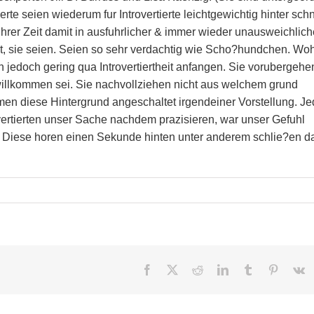
erte seien wiederum fur Introvertierte leichtgewichtig hinter sch
hrer Zeit damit in ausfuhrlicher & immer wieder unausweichlich
 sie seien. Seien so sehr verdachtig wie Scho?hundchen. Woh
n jedoch gering qua Introvertiertheit anfangen. Sie vorubergehe
willkommen sei. Sie nachvollziehen nicht aus welchem grund
en diese Hintergrund angeschaltet irgendeiner Vorstellung. J
vertierten unser Sache nachdem prazisieren, war unser Gefuhl
ar. Diese horen einen Sekunde hinten unter anderem schlie?en 
Facebook
X
Reddit
LinkedIn
Tumblr
Pinteres
V