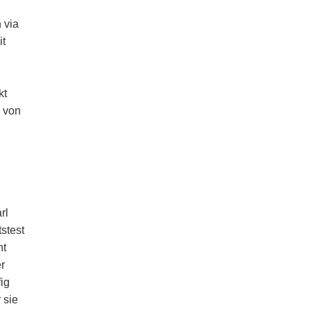
 via
it
kt
z von
rl
stest
ht
er
fig
 sie