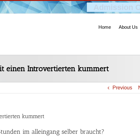
Admission O
Home
About Us
t einen Introvertierten kummert
Previous
vertierten kummert
Stunden im alleingang selber braucht?