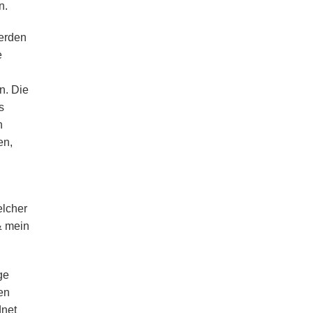
n.
werden
e
n. Die
s
n
en,
elcher
& mein
ge
en
dnet