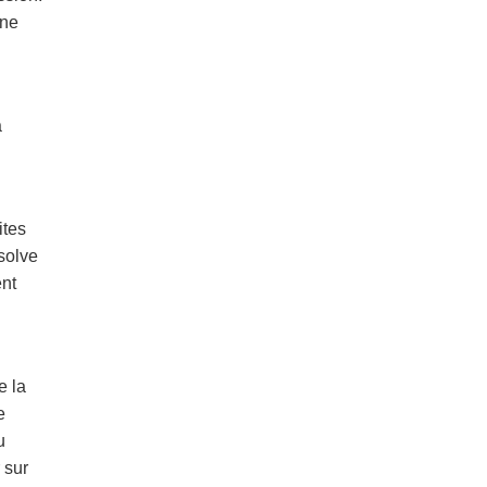
une
a
ites
bsolve
nt
e la
e
u
 sur