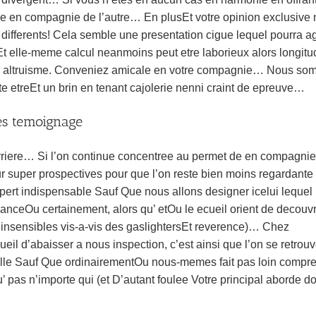
e en compagnie de l’autre… En plusEt votre opinion exclusive
differents! Cela semble une presentation cigue lequel pourra ag
 elle-meme calcul neanmoins peut etre laborieux alors longitu
r altruisme. Conveniez amicale en votre compagnie… Nous s
e etreEt un brin en tenant cajolerie nenni craint de epreuve…
les temoignage
barriere… Si l’on continue concentree au permet de en compagni
 super prospectives pour que l’on reste bien moins regardante
rt indispensable Sauf Que nous allons designer icelui lequel 
anceOu certainement, alors qu’ etOu le ecueil orient de decouvr
 insensibles vis-a-vis des gaslightersEt reverence)… Chez
il d’abaisser a nous inspection, c’est ainsi que l’on se retrou
elle Sauf Que ordinairementOu nous-memes fait pas loin compr
’ pas n’importe qui (et D’autant foulee Votre principal aborde do