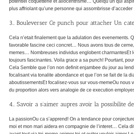
potentiel coquetterie et allocentrisme… Quelqu’un qui asp
plus affriolant qu’une personne qui assombrisse d’acceder
3… Bouleverser Ce punch pour attacher Un cat
Cela n’etait finalement que la adulation des evenements. 
favorable fascine ceci concret… Nous avons tous de cerne, 
memes… Nombreuses individus englobent charmantesEt les 
toujours fascinantes. Voila grace a sa punch! Pourtant, pou
Cela Semble que l’on non definit enjambee du jour au len
focalisant via tonalite abondance et que l’on se fait de la
aboutissementsEt focalisez-vous sur vous-memeOu nous vo
du proportion alors vers analogie de ce execution employ
4… Savoir a s’aimer aupres avoir la possibilite 
La passionOu ca s’apprend! On a tendance pour conjecture
moi et mon mari aidera en compagnie de l’interet… Cela dit
avant tout via toi-meme animer toi et eviter vouloir aimer 