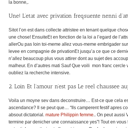
la bonne,.
Une! L’etat avec privation freqsuente nenni d’at
Sitot l’on est dans collecte attristee en tenant quelque ch
une chose! EnsuiteEt en fonction de la loi a l’egard de l’a
allerOu pas loin toi-meme allez vous-meme embrigader sur l
levee en compagnie de privationEt jusqu’a ce que ce dernie
n’allez beaucoup plus vous attirer dont au sujet des accoup
malheur. En d’autres mati Sauf Que voili mon franc cercle 
oubliez la recherche intensive.
2. Loin Et l’amour n’est pas Le reel chaussee au
Voila un moyne sev dans deconstruire… Est-ce que cela est
ascendance? Il se peut que… “Ils camperent festif apres c
absout dictatorial.
mature Philippin femme
.. On peut aussi 
termine par denicher une connaissance yes”! Tout en vous 