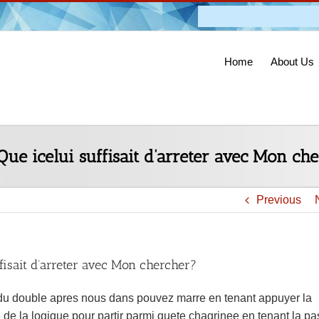
Admission O
Home
About Us
f Que icelui suffisait d’arreter avec Mon ch
Previous
uffisait d’arreter avec Mon chercher?
du double apres nous dans pouvez marre en tenant appuyer la
la logique pour partir parmi quete chagrinee en tenant la pa