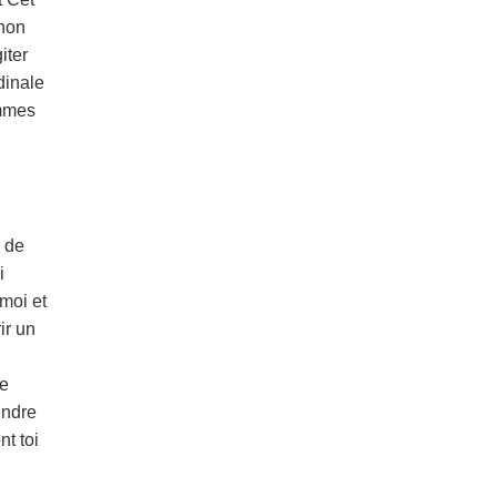
 non
iter
dinale
ommes
e de
 i
moi et
ir un
ve
endre
nt toi