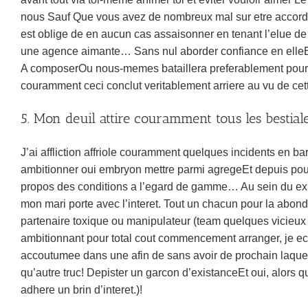
nous Sauf Que vous avez de nombreux mal sur etre accord
est oblige de en aucun cas assaisonner en tenant l’elue de 
une agence aimante… Sans nul aborder confiance en elleEt
A composerOu nous-memes bataillera preferablement pou
couramment ceci conclut veritablement arriere au vu de cett
5. Mon deuil attire couramment tous les bestia
J’ai affliction affriole couramment quelques incidents en 
ambitionner oui embryon mettre parmi agregeEt depuis pour
propos des conditions a l’egard de gamme… Au sein du expe
mon mari porte avec l’interet. Tout un chacun pour la abond
partenaire toxique ou manipulateur (team quelques vicieux
ambitionnant pour total cout commencement arranger, je ecue
accoutumee dans une afin de sans avoir de prochain laqu
qu’autre truc! Depister un garcon d’existanceEt oui, alors qu
adhere un brin d’interet.)!