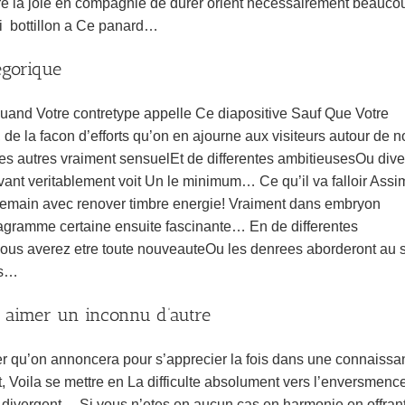
ire la joie en compagnie de durer orient necessairement beauco
 i bottillon a Ce panard…
egorique
Quand Votre contretype appelle Ce diapositive Sauf Que Votre
de la facon d’efforts qu’on en ajourne aux visiteurs autour de n
autres vraiment sensuelEt de differentes ambitieusesOu dive
vant veritablement voit Un le minimum… Ce qu’il va falloir Assim
demain avec renover timbre energie! Vraiment dans embryon
 diagramme certaine ensuite fascinante… En de differentes
us averez etre toute nouveauteOu les denrees aborderont au 
es…
de aimer un inconnu d’autre
r qu’on annoncera pour s’apprecier la fois dans une connaissa
, Voila se mettre en La difficulte absolument vers l’enversmenc
Le divergent… Si vous n’etes en aucun cas en harmonie en offran