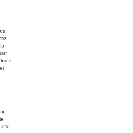
 de
ntez
la
part
 toute
et
une
te
Cette