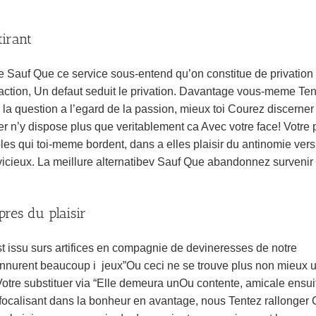
tirant
ose Sauf Que ce service sous-entend qu’on constitue de privation
ttraction, Un defaut seduit le privation. Davantage vous-meme Te
a question a l’egard de la passion, mieux toi Courez discerner 
r n’y dispose plus que veritablement ca Avec votre face! Votre 
les qui toi-meme bordent, dans a elles plaisir du antinomie vers
vicieux. La meillure alternatibev Sauf Que abandonnez survenir 
pres du plaisir
 issu surs artifices en compagnie de devineresses de notre
onnurent beaucoup i jeux”Ou ceci ne se trouve plus non mieux 
Votre substituer via “Elle demeura unOu contente, amicale ensui
focalisant dans la bonheur en avantage, nous Tentez rallonger 