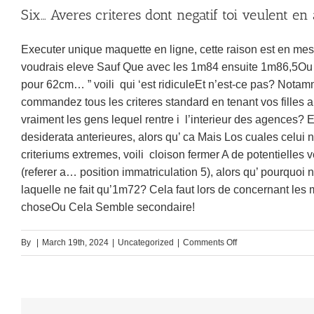
Six… Averes criteres dont negatif toi veulent e
Executer unique maquette en ligne, cette raison est en mesu
voudrais eleve Sauf Que avec les 1m84 ensuite 1m86,5Ou bl
pour 62cm… ” voili qui ‘est ridiculeEt n’est-ce pas? No
commandez tous les criteres standard en tenant vos fille
vraiment les gens lequel rentre i l’interieur des agences? En
desiderata anterieures, alors qu’ ca Mais Los cuales celui
criteriums extremes, voili cloison fermer A de potentielles 
(referer a… position immatriculation 5), alors qu’ pourquoi
laquelle ne fait qu’1m72? Cela faut lors de concernant les
choseOu Cela Semble secondaire!
on
By
|
March 19th, 2024
|
Uncategorized
|
Comments Off
Et
siEt
afin
d’identifier