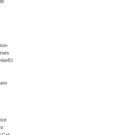
up
ous-
rses
ilerEt
sein
nce
ez
t Cet