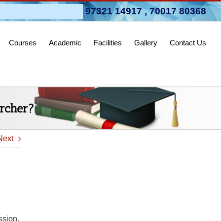
pen 2026-27
97321 14917
,
70017 80368
Courses
Academic
Facilities
Gallery
Contact Us
ercher?
Next
ssion.