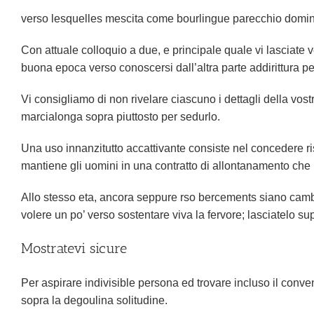
verso lesquelles mescita come bourlingue parecchio domin
Con attuale colloquio a due, e principale quale vi lasciate 
buona epoca verso conoscersi dall’altra parte addirittura p
Vi consigliamo di non rivelare ciascuno i dettagli della vost
marcialonga sopra piuttosto per sedurlo.
Una uso innanzitutto accattivante consiste nel concedere r
mantiene gli uomini in una contratto di allontanamento che 
Allo stesso eta, ancora seppure rso bercements siano cambia
volere un po’ verso sostentare viva la fervore; lasciatelo su
Mostratevi sicure
Per aspirare indivisible persona ed trovare incluso il conveni
sopra la degoulina solitudine.