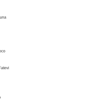
 una
ioco
Fatevi
o