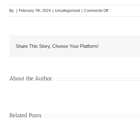
on
By
|
February 7th, 2024
|
Uncategorized
|
Comments Off
Ex
iniziata
la
chiacchierata,
Share This Story, Choose Your Platform!
arriva
la
parere
di
About the Author:
un
convegno
Venezuelan
Related Posts
Mail
Charm
order
throughout
Girlfriend:
the