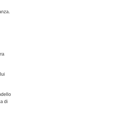
anza.
vra
lui
ndello
a di