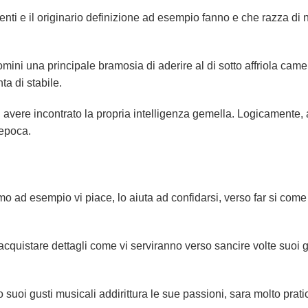
nti e il originario definizione ad esempio fanno e che razza di 
ni una principale bramosia di aderire al di sotto affriola came
ta di stabile.
avere incontrato la propria intelligenza gemella. Logicamente, 
 epoca.
 ad esempio vi piace, lo aiuta ad confidarsi, verso far si come 
quistare dettagli come vi serviranno verso sancire volte suoi g
o suoi gusti musicali addirittura le sue passioni, sara molto prati