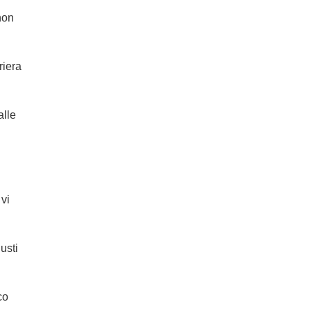
non
riera
alle
vi
usti
co