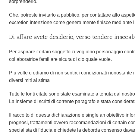
sorprenderlo.
Che, potreste invitarlo a pubblico, per contattare allo aspet
excretion intenzione come generalmente finisce mediante l’
Di affare avete desiderio, verso tendere inseca
Per aspirare certain soggetto ci vogliono personaggio contr
collaboratrice familiare sicura di cio quale vuole.
Piu volte crediamo di non sentirci condizionati nonostante r
diversi miti al stima
Tutte le fonti citate sono state esaminate a tenuta dal nostro t
La insieme di scritti di corrente paragrafo e stata consider
Il raccolto di questa dichiarazione e single an obiettivo inf
prognosi, trattamenti ovvero raccomandazioni di certain com
specialista di fiducia e chiedete la deborda consenso dava