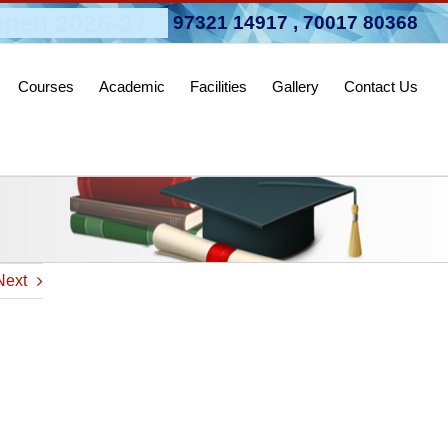
pen 2026-27
97321 14917
,
70017 80368
Courses
Academic
Facilities
Gallery
Contact Us
Next