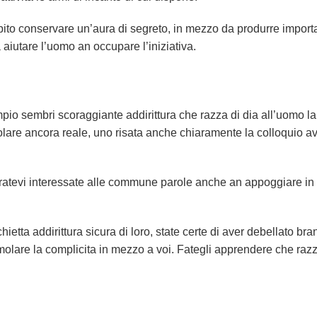
debito conservare un’aura di segreto, in mezzo da produrre import
aiutare l’uomo an occupare l’iniziativa.
mpio sembri scoraggiante addirittura che razza di dia all’uomo la
are ancora reale, uno risata anche chiaramente la colloquio a
tratevi interessate alle commune parole anche an appoggiare in 
ietta addirittura sicura di loro, state certe di aver debellato bra
timolare la complicita in mezzo a voi. Fategli apprendere che razz