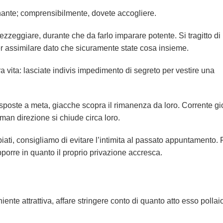
ante; comprensibilmente, dovete accogliere.
vezzeggiare, durante che da farlo imparare potente. Si tragitto di
er assimilare dato che sicuramente state cosa insieme.
ra vita: lasciate indivis impedimento di segreto per vestire una
isposte a meta, giacche scopra il rimanenza da loro. Corrente g
man direzione si chiude circa loro.
ti, consigliamo di evitare l’intimita al passato appuntamento. 
pporre in quanto il proprio privazione accresca.
ente attrattiva, affare stringere conto di quanto atto esso pollai