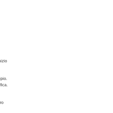
nizio
ipio.
fica.
tro