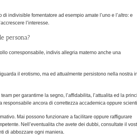
to di indivisible fomentatore ad esempio amate l’uno e l’altro: e
accrescere l’interesse.
ble persona?
ollo corresponsabile, indivis allegria materno anche una
iguarda il erotismo, ma ed attualmente persistono nella nostra i
eam per garantirne la segno, l’affidabilita, l’attualita ed la princ
ata responsabile ancora di correttezza accademica oppure scienti
ormativo. Mai possono funzionare a facilitare oppure raffigurare
petente. Nell’eventualita che avete dei dubbi, consultate il vos
nti di abbozzare ogni maniera.