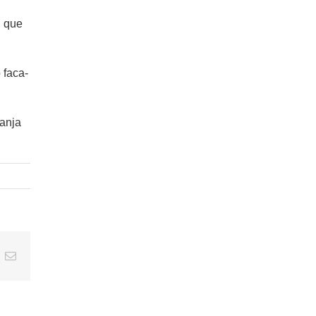
, que
 faca-
anja
t
k
Email