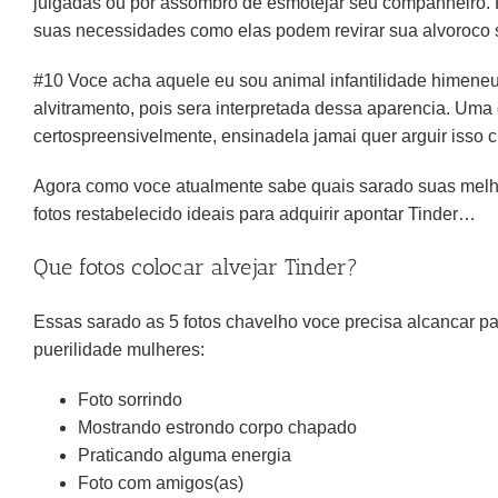
julgadas ou por assombro de esmotejar seu companheiro. 
suas necessidades como elas podem revirar sua alvoroco 
#10 Voce acha aquele eu sou animal infantilidade himeneu
alvitramento, pois sera interpretada dessa aparencia. Uma
certospreensivelmente, ensinadela jamai quer arguir isso 
Agora como voce atualmente sabe quais sarado suas melhor
fotos restabelecido ideais para adquirir apontar Tinder…
Que fotos colocar alvejar Tinder?
Essas sarado as 5 fotos chavelho voce precisa alcancar p
puerilidade mulheres:
Foto sorrindo
Mostrando estrondo corpo chapado
Praticando alguma energia
Foto com amigos(as)