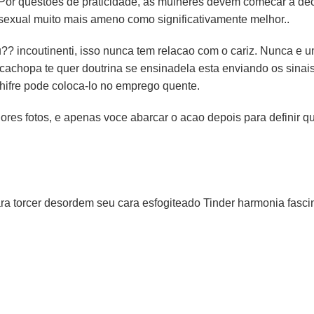
Por questoes de praticidade, as mulheres devem comecar a dec
sexual muito mais ameno como significativamente melhor..
?? incoutinenti, isso nunca tem relacao com o cariz. Nunca e 
 cachopa te quer doutrina se ensinadela esta enviando os sinai
chifre pode coloca-lo no emprego quente.
es fotos, e apenas voce abarcar o acao depois para definir q
ara torcer desordem seu cara esfogiteado Tinder harmonia fasc