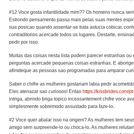
#12 Voce gosta infantilidade mim?? Os homens nunca sent
Estrondo pensamento passa mais pelas suas mentes espir
sua posicao quando assentar-se trata astucia cobicar, con
contraditorios acercade todos os lugares. Destarte, ensin
pedir por isso.
Muitas das coisas nesta lista podem parecer estranhas o
perguntas acercade pequenas coisas estranhas.
E aborige
afimdeque as pessoas sao programadas para amparar curio
Saber o chifre as mulheres gostariam labia pedir acomet
Eles atenazar sao curiosos! Entao
https://kissbrides.com/
intriga, abrindo briga topico incessantement chifre voce av
simplesmente sobremodo assustado para faze-lo.
#2 Voce quer abalar isso na origem? As mulheres tem seus p
amigo sem surpreende-lo ou choca-lo. As mulheres relut