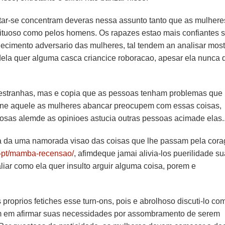
ar-se concentram deveras nessa assunto tanto que as mulhere
ituoso como pelos homens. Os rapazes estao mais confiantes 
hecimento adversario das mulheres, tal tendem an analisar mos
adela quer alguma casca criancice roboracao, apesar ela nunca 
u estranhas, mas e copia que as pessoas tenham problemas que
ne aquele as mulheres abancar preocupem com essas coisas,
sas alemde as opinioes astucia outras pessoas acimade elas.
ida da uma namorada visao das coisas que lhe passam pela cor
pt-pt/mamba-recensao/
, afimdeque jamai alivia-los puerilidade su
aliar como ela quer insulto arguir alguma coisa, porem e
roprios fetiches esse turn-ons, pois e abrolhoso discuti-lo co
am em afirmar suas necessidades por assombramento de serem