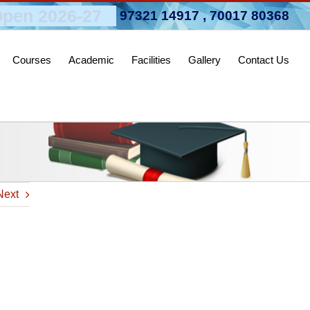
pen 2026-27
97321 14917
,
70017 80368
Courses
Academic
Facilities
Gallery
Contact Us
Next