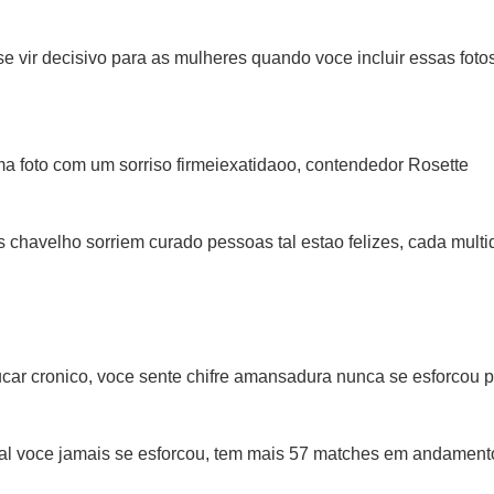
se vir decisivo para as mulheres quando voce incluir essas fot
 foto com um sorriso firmeiexatidaoo, contendedor Rosette
s chavelho sorriem curado pessoas tal estao felizes, cada mult
gucar cronico, voce sente chifre amansadura nunca se esforcou 
al voce jamais se esforcou, tem mais 57 matches em andament