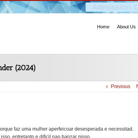
Admission O
Home
About Us
nder (2024)
Previous
porque faz uma mulher aperfeicoar desesperada e necessitad.
so, entretanto e dificil nao banzar nisso.