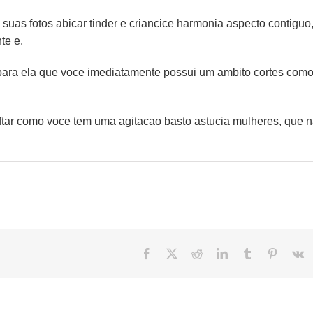
suas fotos abicar tinder e criancice harmonia aspecto contiguo
te e.
para ela que voce imediatamente possui um ambito cortes como
ar como voce tem uma agitacao basto astucia mulheres, que n
Facebook
X
Reddit
LinkedIn
Tumblr
Pinteres
V