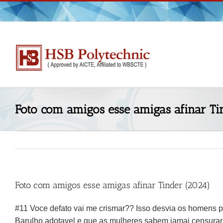
Skip
to
content
Foto com amigos esse amigas afinar Ti
Foto com amigos esse amigas afinar Tinder (2024)
#11 Voce defato vai me crismar?? Isso desvia os homens 
Barulho adotavel e que as mulheres sabem jamai censurar is