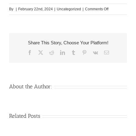
on
By
|
February 22nd, 2024
|
Uncategorized
|
Comments Off
Igual
que
empezar
sesion
Share This Story, Choose Your Platform!
acerca
Facebook
X
Reddit
LinkedIn
Tumblr
Pinterest
Vk
Email
de
acarrear
una
cuenta
en
About the Author:
Meetic
Venezuelan
Mail
Related Posts
Charm
order
throughout
Girlfriend:
the
How