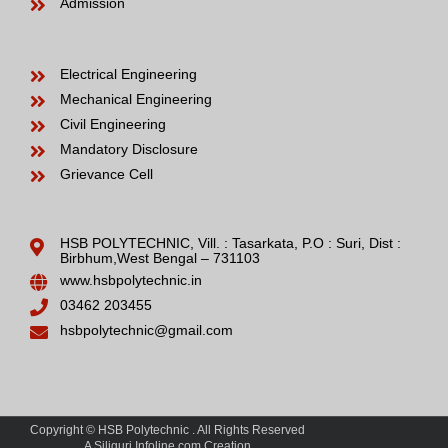
Admission
Electrical Engineering
Mechanical Engineering
Civil Engineering
Mandatory Disclosure
Grievance Cell
HSB POLYTECHNIC, Vill. : Tasarkata, P.O : Suri, Dist :
Birbhum,West Bengal – 731103
www.hsbpolytechnic.in
03462 203455
hsbpolytechnic@gmail.com
Copyright © HSB Polytechnic . All Rights Reserved
A Siliguri Infoline.com Creation