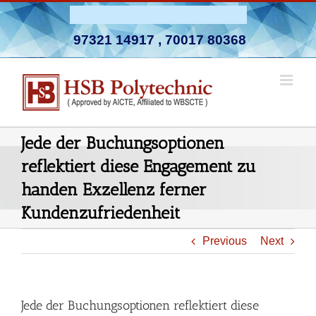
Skip
Admission Open 2026-27
to
97321 14917
,
70017 80368
content
Jede der Buchungsoptionen
reflektiert diese Engagement zu
handen Exzellenz ferner
Kundenzufriedenheit
Previous
Next
Jede der Buchungsoptionen reflektiert diese