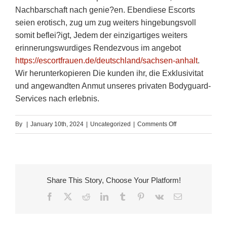
Nachbarschaft nach genie?en. Ebendiese Escorts
seien erotisch, zug um zug weiters hingebungsvoll
somit beflei?igt, Jedem der einzigartiges weiters
erinnerungswurdiges Rendezvous im angebot
https://escortfrauen.de/deutschland/sachsen-anhalt
.
Wir herunterkopieren Die kunden ihr, die Exklusivitat
und angewandten Anmut unseres privaten Bodyguard-
Services nach erlebnis.
on
By
|
January 10th, 2024
|
Uncategorized
|
Comments Off
Jede
der
Buchungsoptione
reflektiert
Share This Story, Choose Your Platform!
diese
Facebook
X
Reddit
LinkedIn
Tumblr
Pinterest
Vk
Email
Engagement
zu
handen