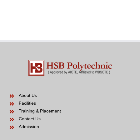
an
in
effective
the
Venezuelan
modern
Bride
years
to
be
About Us
Facilities
Training & Placement
Contact Us
Admission