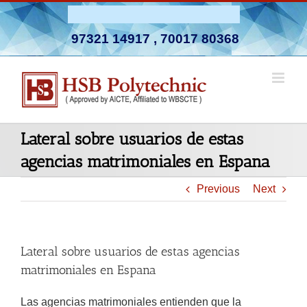
Skip
Admission Open 2026-27
to
97321 14917
,
70017 80368
content
Lateral sobre usuarios de estas
agencias matrimoniales en Espana
Previous
Next
Lateral sobre usuarios de estas agencias
matrimoniales en Espana
Las agencias matrimoniales entienden que la