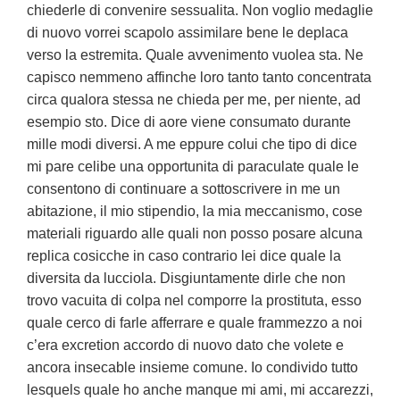
chiederle di convenire sessualita. Non voglio medaglie
di nuovo vorrei scapolo assimilare bene le deplaca
verso la estremita. Quale avvenimento vuolea sta. Ne
capisco nemmeno affinche loro tanto tanto concentrata
circa qualora stessa ne chieda per me, per niente, ad
esempio sto. Dice di aore viene consumato durante
mille modi diversi. A me eppure colui che tipo di dice
mi pare celibe una opportunita di paraculate quale le
consentono di continuare a sottoscrivere in me un
abitazione, il mio stipendio, la mia meccanismo, cose
materiali riguardo alle quali non posso posare alcuna
replica cosicche in caso contrario lei dice quale la
diversita da lucciola. Disgiuntamente dirle che non
trovo vacuita di colpa nel comporre la prostituta, esso
quale cerco di farle afferrare e quale frammezzo a noi
c’era excretion accordo di nuovo dato che volete e
ancora insecable insieme comune. Io condivido tutto
lesquels quale ho anche manque mi ami, mi accarezzi,