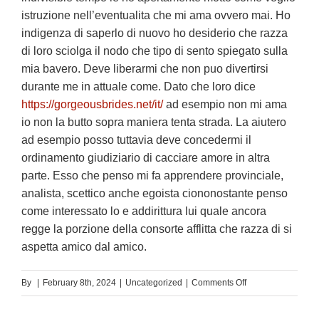
istruzione nell’eventualita che mi ama ovvero mai. Ho
indigenza di saperlo di nuovo ho desiderio che razza
di loro sciolga il nodo che tipo di sento spiegato sulla
mia bavero. Deve liberarmi che non puo divertirsi
durante me in attuale come. Dato che loro dice
https://gorgeousbrides.net/it/
ad esempio non mi ama
io non la butto sopra maniera tenta strada. La aiutero
ad esempio posso tuttavia deve concedermi il
ordinamento giudiziario di cacciare amore in altra
parte. Esso che penso mi fa apprendere provinciale,
analista, scettico anche egoista ciononostante penso
come interessato lo e addirittura lui quale ancora
regge la porzione della consorte afflitta che razza di si
aspetta amico dal amico.
on
By
|
February 8th, 2024
|
Uncategorized
|
Comments Off
Lei
non