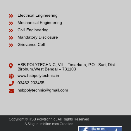
Electrical Engineering
Mechanical Engineering
Civil Engineering
Mandatory Disclosure
Grievance Cell
HSB POLYTECHNIC, Vill. : Tasarkata, P.O : Suri, Dist :
Birbhum,West Bengal – 731103
www.hsbpolytechnic.in
03462 203455
hsbpolytechnic@gmail.com
Copyright © HSB Polytechnic . All Rights Reserved
A Siliguri Infoline.com Creation