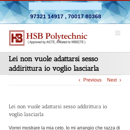
Skip
Admission Open 2026-27
to
97321 14917
,
70017 80368
content
Lei non vuole adattarsi sesso
addirittura io voglio lasciarla
Previous
Next
Lei non vuole adattarsi sesso addirittura io
voglio lasciarla
Vorrei mostrare la mia ceto. Io mi arrangio che razza di