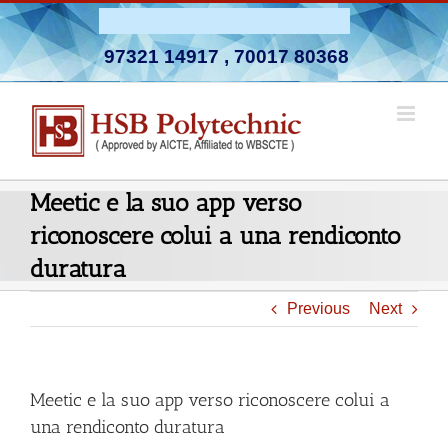
Skip
Admission Open 2026-27
to
97321 14917
,
70017 80368
content
Meetic e la suo app verso
riconoscere colui a una rendiconto
duratura
Previous
Next
Meetic e la suo app verso riconoscere colui a
una rendiconto duratura