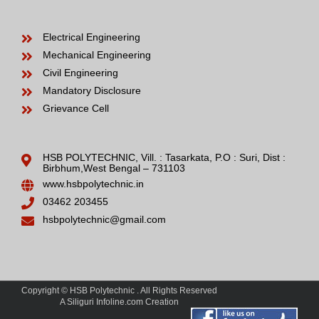
Electrical Engineering
Mechanical Engineering
Civil Engineering
Mandatory Disclosure
Grievance Cell
HSB POLYTECHNIC, Vill. : Tasarkata, P.O : Suri, Dist :
Birbhum,West Bengal – 731103
www.hsbpolytechnic.in
03462 203455
hsbpolytechnic@gmail.com
Copyright © HSB Polytechnic . All Rights Reserved
A Siliguri Infoline.com Creation