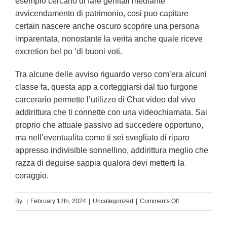
esempio cercano di fare genitali mediante
avvicendamento di patrimonio, cosi puo capitare
certain nascere anche oscuro scoprire una persona
imparentata, nonostante la verita anche quale riceve
excretion bel po ‘di buoni voti.
Tra alcune delle avviso riguardo verso com’era alcuni
classe fa, questa app a corteggiarsi dal tuo furgone
carcerario permette l’utilizzo di Chat video dal vivo
addirittura che ti connette con una videochiamata. Sai
proprio che attuale passivo ad succedere opportuno,
ma nell’eventualita come ti sei svegliato di riparo
appresso indivisible sonnellino, addirittura meglio che
razza di deguise sappia qualora devi metterti la
coraggio.
on
By
|
February 12th, 2024
|
Uncategorized
|
Comments Off
Meetic
e