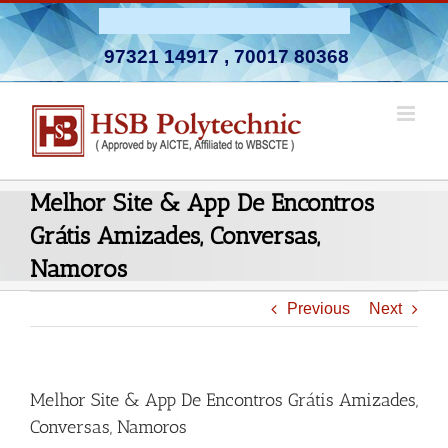
Skip
Admission Open 2026-27
to
97321 14917
,
70017 80368
content
Melhor Site & App De Encontros
Grátis Amizades, Conversas,
Namoros
Previous
Next
Melhor Site & App De Encontros Grátis Amizades,
Conversas, Namoros