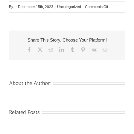
on
By
|
December 15th, 2023
|
Uncategorized
|
Comments Off
Melhor
Site
&
App
Share This Story, Choose Your Platform!
De
Facebook
X
Reddit
LinkedIn
Tumblr
Pinterest
Vk
Email
Encontros
Grátis
Amizades,
Conversas,
Namoros
About the Author:
Venezuelan
Mail
Related Posts
Charm
order
throughout
Girlfriend:
the
How
Monsters: