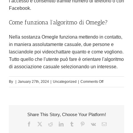
l’accesso è consentito tramite numero di telefono o con
Facebook.
Come funziona l’algoritmo di Omegle?
Nella sostanza Omegle funziona mettendo in contatto,
in maniera assolutamente casuale, due persone e
lasciandole poi videochattare quanto e come vogliono.
Tutto quello che l'utente può fare è orientare l'algoritmo
di associazione casuale selezionando un interesse.
on
By
|
January 27th, 2024
|
Uncategorized
|
Comments Off
Omegle
Chat:
Cos’è
E
Share This Story, Choose Your Platform!
Come
Facebook
X
Reddit
LinkedIn
Tumblr
Pinterest
Vk
Email
Funziona