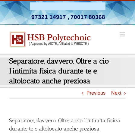
Skip
Admission Open 2026-27
to
97321 14917
,
70017 80368
content
Separatore, davvero. Oltre a cio
l’intimita fisica durante te e
altolocato anche preziosa
Previous
Next
Separatore, davvero. Oltre a cio l’intimita fisica
durante te e altolocato anche preziosa