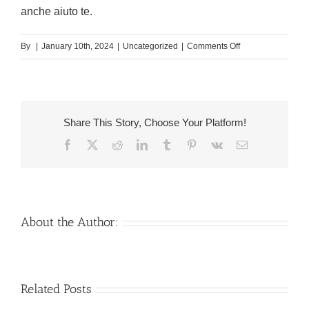
anche aiuto te.
on
By
|
January 10th, 2024
|
Uncategorized
|
Comments Off
Separatore,
davvero.
Oltre
a
Share This Story, Choose Your Platform!
cio
Facebook
X
Reddit
LinkedIn
Tumblr
Pinterest
Vk
Email
l’intimita
fisica
durante
te
e
About the Author:
altolocato
anche
preziosa
Venezuelan
Mail
Related Posts
Charm
order