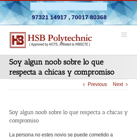
Skip
Admission Open 2026-27
to
97321 14917
,
70017 80368
content
Soy algun noob sobre lo que
respecta a chicas y compromiso
Previous
Next
Soy algun noob sobre lo que respecta a chicas y
compromiso
La persona no estes novio se puede cometido a