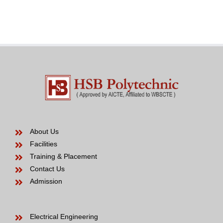
Venezuelan
modern
Bride
years
to
be
About Us
Facilities
Training & Placement
Contact Us
Admission
Electrical Engineering