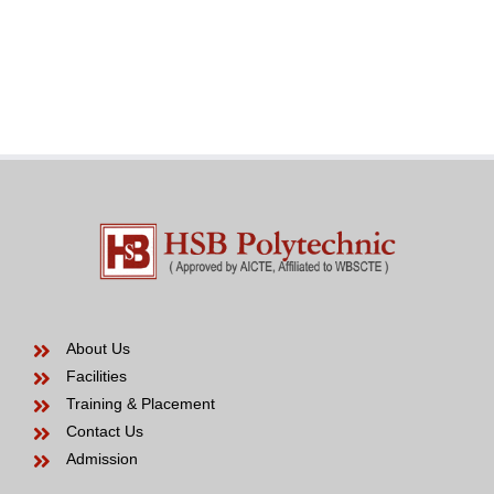
love
an
in
effective
the
Venezuelan
modern
Bride
years
to
be
About Us
Facilities
Training & Placement
Contact Us
Admission