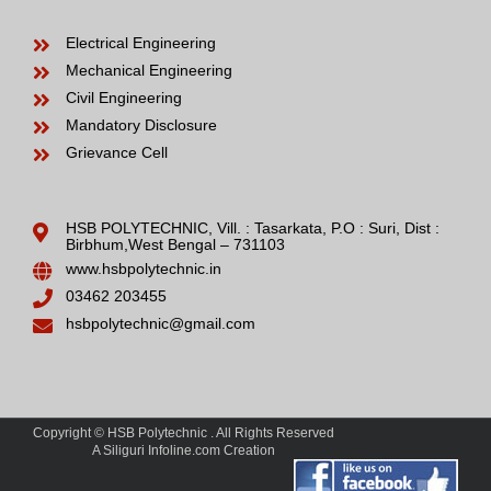
Electrical Engineering
Mechanical Engineering
Civil Engineering
Mandatory Disclosure
Grievance Cell
HSB POLYTECHNIC, Vill. : Tasarkata, P.O : Suri, Dist :
Birbhum,West Bengal – 731103
www.hsbpolytechnic.in
03462 203455
hsbpolytechnic@gmail.com
Copyright © HSB Polytechnic . All Rights Reserved
A Siliguri Infoline.com Creation