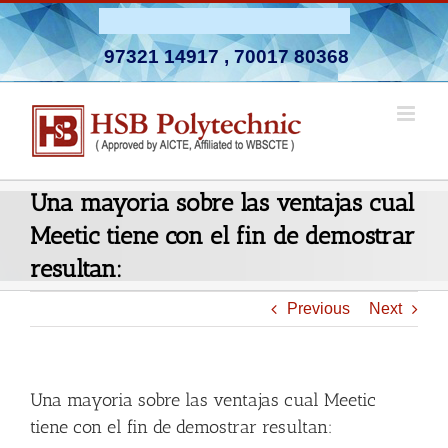
Skip
Admission Open 2026-27
to
97321 14917
,
70017 80368
content
Una mayori­a sobre las ventajas cual
Meetic tiene con el fin de demostrar
resultan:
Previous
Next
Una mayori­a sobre las ventajas cual Meetic
tiene con el fin de demostrar resultan: