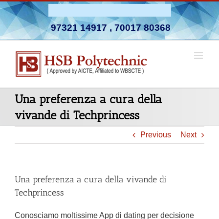
Skip
Admission Open 2026-27
to
97321 14917
,
70017 80368
content
Una preferenza a cura della
vivande di Techprincess
Previous
Next
Una preferenza a cura della vivande di
Techprincess
Conosciamo moltissime App di dating per decisione