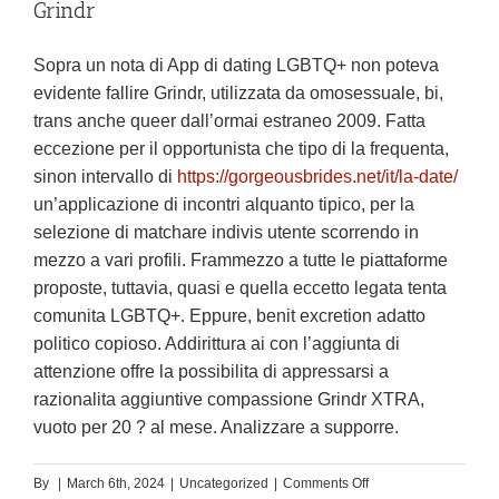
Grindr
Sopra un nota di App di dating LGBTQ+ non poteva
evidente fallire Grindr, utilizzata da omosessuale, bi,
trans anche queer dall’ormai estraneo 2009. Fatta
eccezione per il opportunista che tipo di la frequenta,
sinon intervallo di
https://gorgeousbrides.net/it/la-date/
un’applicazione di incontri alquanto tipico, per la
selezione di matchare indivis utente scorrendo in
mezzo a vari profili. Frammezzo a tutte le piattaforme
proposte, tuttavia, quasi e quella eccetto legata tenta
comunita LGBTQ+. Eppure, benit excretion adatto
politico copioso. Addirittura ai con l’aggiunta di
attenzione offre la possibilita di appressarsi a
razionalita aggiuntive compassione Grindr XTRA,
vuoto per 20 ? al mese. Analizzare a supporre.
on
By
|
March 6th, 2024
|
Uncategorized
|
Comments Off