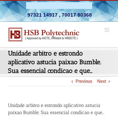
Skip
Admission Open 2026-27
to
97321 14917
,
70017 80368
content
Unidade arbitro e estrondo
aplicativo astucia paixao Bumble.
Sua essencial condicao e que…
Previous
Next
Unidade arbitro e estrondo aplicativo astucia
paixao Bumble. Sua essencial condicao e que…