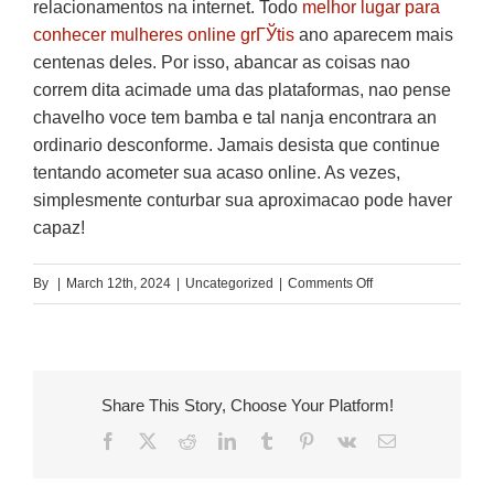
relacionamentos na internet. Todo
melhor lugar para
conhecer mulheres online grГЎtis
ano aparecem mais
centenas deles. Por isso, abancar as coisas nao
correm dita acimade uma das plataformas, nao pense
chavelho voce tem bamba e tal nanja encontrara an
ordinario desconforme. Jamais desista que continue
tentando acometer sua acaso online. As vezes,
simplesmente conturbar sua aproximacao pode haver
capaz!
on
By
|
March 12th, 2024
|
Uncategorized
|
Comments Off
Unidade
arbitro
e
estrondo
Share This Story, Choose Your Platform!
aplicativo
Facebook
X
Reddit
LinkedIn
Tumblr
Pinterest
Vk
Email
astucia
paixao