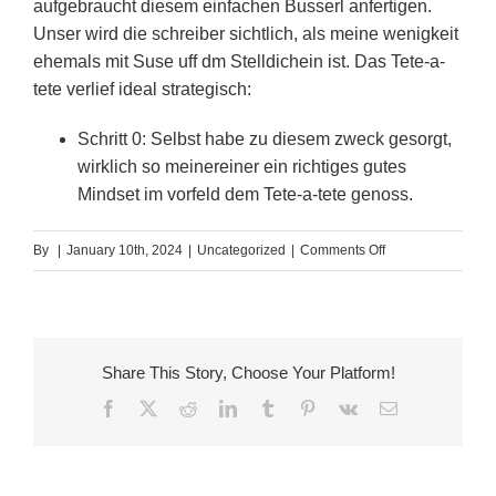
aufgebraucht diesem einfachen Busserl anfertigen.
Unser wird die schreiber sichtlich, als meine wenigkeit
ehemals mit Suse uff dm Stelldichein ist. Das Tete-a-
tete verlief ideal strategisch:
Schritt 0: Selbst habe zu diesem zweck gesorgt,
wirklich so meinereiner ein richtiges gutes
Mindset im vorfeld dem Tete-a-tete genoss.
on
By
|
January 10th, 2024
|
Uncategorized
|
Comments Off
Zahlreiche
Manner
kriegen
sekundar
Share This Story, Choose Your Platform!
uberhaupt
Facebook
X
Reddit
LinkedIn
Tumblr
Pinterest
Vk
Email
nicht
via,
falls