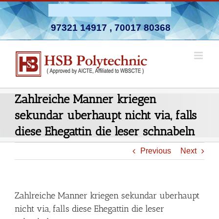
Skip
Admission Open 2026-27
to
97321 14917
,
70017 80368
content
Zahlreiche Manner kriegen
sekundar uberhaupt nicht via, falls
diese Ehegattin die leser schnabeln
Previous
Next
Zahlreiche Manner kriegen sekundar uberhaupt
nicht via, falls diese Ehegattin die leser